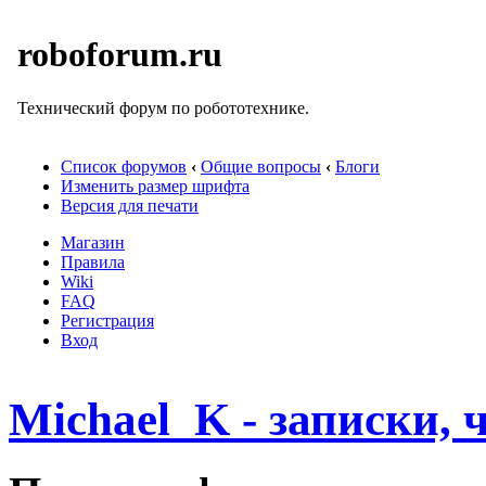
roboforum.ru
Технический форум по робототехнике.
Список форумов
‹
Общие вопросы
‹
Блоги
Изменить размер шрифта
Версия для печати
Магазин
Правила
Wiki
FAQ
Регистрация
Вход
Michael_K - записки, ч