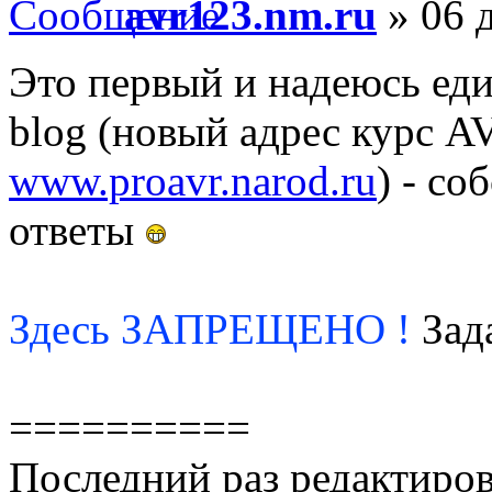
avr123.nm.ru
» 06 д
Это первый и надеюсь еди
blog (новый адрес курс 
www.proavr.narod.ru
) - с
ответы
Здесь ЗАПРЕЩЕНО !
Зада
==========
Последний раз редактиро