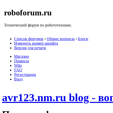
roboforum.ru
Технический форум по робототехнике.
Список форумов
‹
Общие вопросы
‹
Блоги
Изменить размер шрифта
Версия для печати
Магазин
Правила
Wiki
FAQ
Регистрация
Вход
avr123.nm.ru blog - в