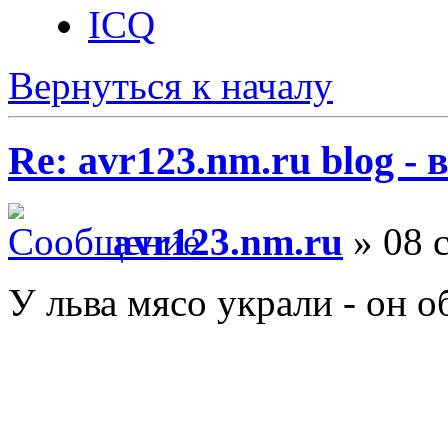
ICQ
Вернуться к началу
Re: avr123.nm.ru blog -
avr123.nm.ru
» 08 с
У льва мясо украли - он о