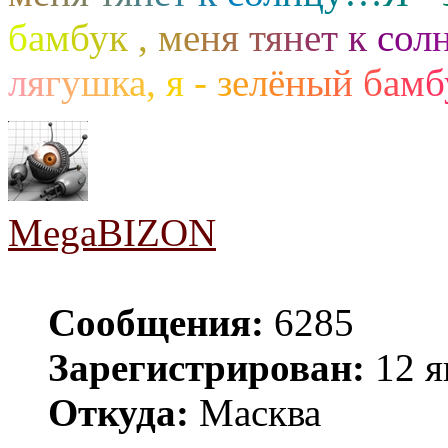
б
а
м
б
у
к
,
м
е
н
я
т
я
н
е
т
к
с
о
л
л
я
г
у
ш
к
а
,
я
-
з
е
л
ё
н
ы
й
б
а
м
б
MegaBIZON
Сообщения:
6285
Зарегистрирован:
12 я
Откуда:
Масква