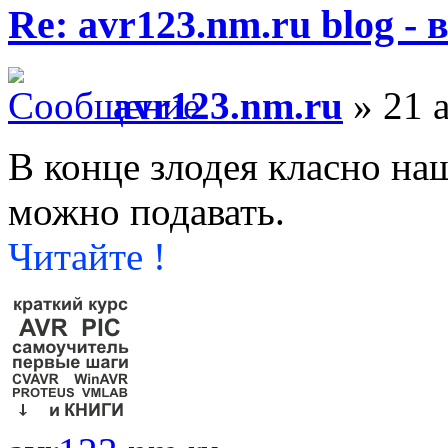
Re: avr123.nm.ru blog -
avr123.nm.ru
» 21 а
В конце злодея класно на
можно подавать.
Читайте !