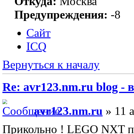
Откуда:
Москва
Предупреждения:
-8
Сайт
ICQ
Вернуться к началу
Re: avr123.nm.ru blog -
avr123.nm.ru
» 11 а
Прикольно ! LEGO NXT п