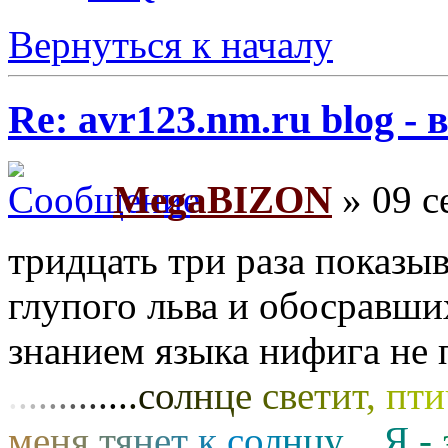
Вернуться к началу
Re: avr123.nm.ru blog -
MegaBIZON
» 09 с
тридцать три раза показ
глупого льва и обосравши
знанием языка нифига не
.
.
.
.
.
.
.
.
.
.
.
.
.
с
о
л
н
ц
е
с
в
е
т
и
т
,
п
т
и
м
е
н
я
т
я
н
е
т
к
с
о
л
н
ц
у
…
Я
-