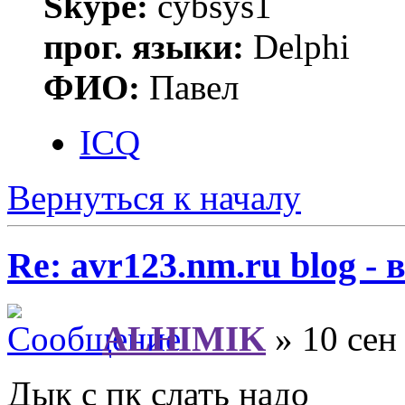
Skype:
cybsys1
прог. языки:
Delphi
ФИО:
Павел
ICQ
Вернуться к началу
Re: avr123.nm.ru blog -
ALHIMIK
» 10 сен
Дык с пк слать надо