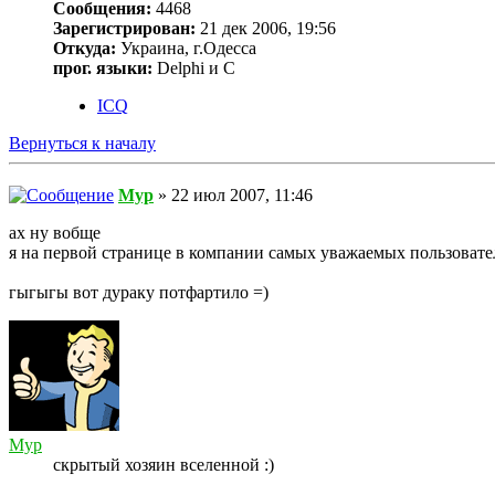
Сообщения:
4468
Зарегистрирован:
21 дек 2006, 19:56
Откуда:
Украина, г.Одесса
прог. языки:
Delphi и С
ICQ
Вернуться к началу
Myp
» 22 июл 2007, 11:46
ах ну вобще
я на первой странице в компании самых уважаемых пользовате
гыгыгы вот дураку потфартило =)
Myp
скрытый хозяин вселенной :)