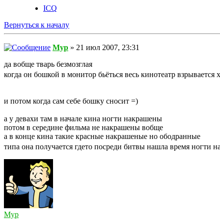
ICQ
Вернуться к началу
Myp
» 21 июл 2007, 23:31
да вобще тварь безмозглая
когда он бошкой в монитор бьёться весь кинотеатр взрывается
и потом когда сам себе бошку сносит =)
а у девахи там в начале кина ногти накрашены
потом в середине фильма не накрашены вобще
а в конце кина такие красные накрашеные но ободранные
типа она получается гдето посреди битвы нашла время ногти н
Myp