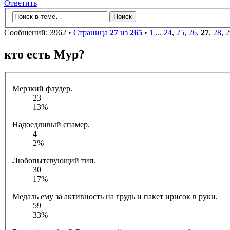
Ответить
Сообщений: 3962 •
Страница
27
из
265
•
1
...
24
,
25
,
26
,
27
,
28
,
2
кто есть Мур?
Мерзкий флудер.
23
13%
Надоедливый спамер.
4
2%
Любопытсвующий тип.
30
17%
Медаль ему за активность на грудь и пакет ирисок в руки.
59
33%