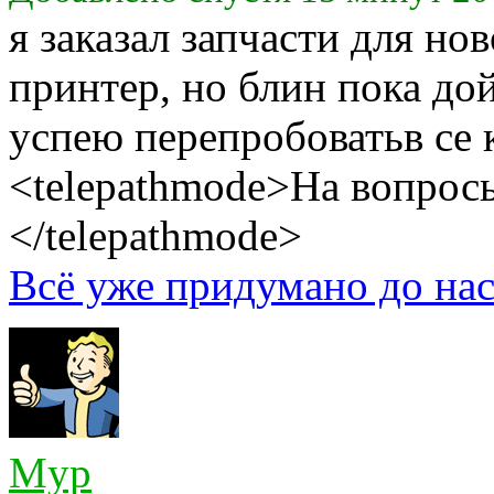
я заказал запчасти для но
принтер, но блин пока дой
успею перепробоватьв се 
<telepathmode>На вопросы
</telepathmode>
Всё уже придумано до нас
Myp