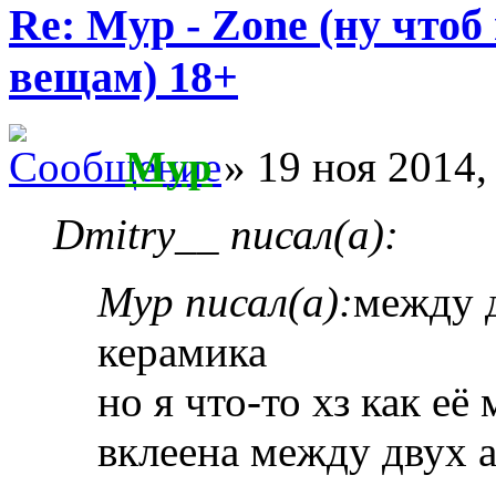
Re: Myp - Zone (ну что
вещам) 18+
Myp
» 19 ноя 2014,
Dmitry__ писал(а):
Myp писал(а):
между 
керамика
но я что-то хз как её
вклеена между двух 