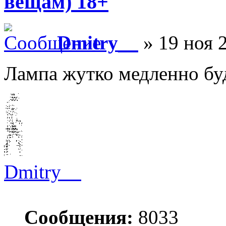
вещам) 18+
Dmitry__
» 19 ноя 
Лампа жутко медленно буд
Dmitry__
Сообщения:
8033