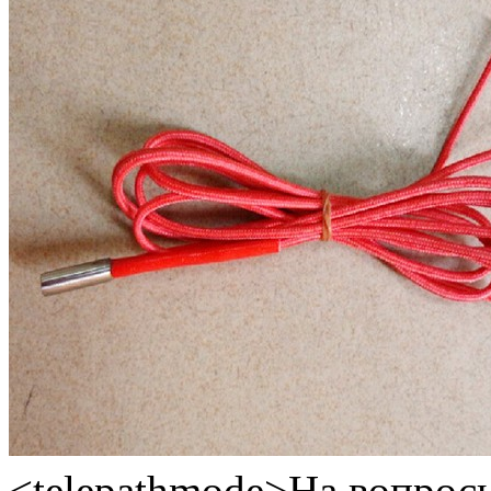
<telepathmode>На вопросы