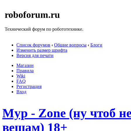
roboforum.ru
Технический форум по робототехнике.
Список форумов
‹
Общие вопросы
‹
Блоги
Изменить размер шрифта
Версия для печати
Магазин
Правила
Wiki
FAQ
Регистрация
Вход
Myp - Zone (ну чтоб 
вещам) 18+