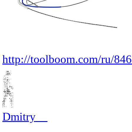
http://toolboom.com/ru/846
Dmitry__