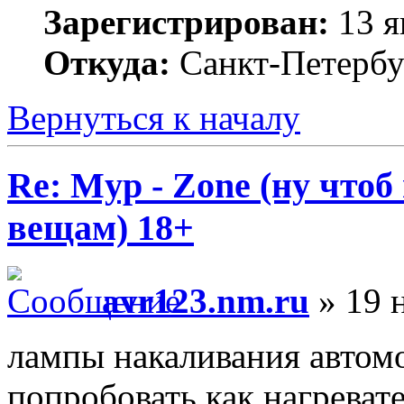
Зарегистрирован:
13 я
Откуда:
Санкт-Петербу
Вернуться к началу
Re: Myp - Zone (ну что
вещам) 18+
avr123.nm.ru
» 19 н
лампы накаливания автом
попробовать как нагревате