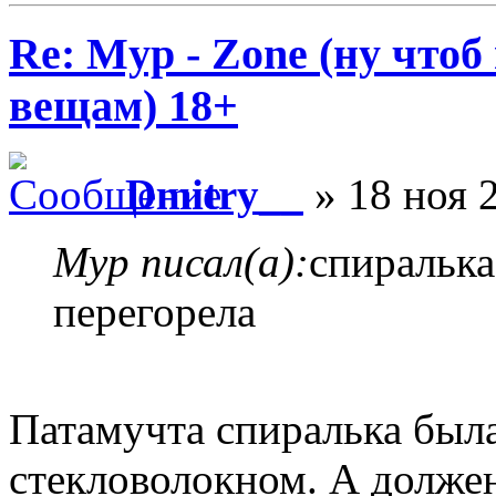
Re: Myp - Zone (ну что
вещам) 18+
Dmitry__
» 18 ноя 
Myp писал(а):
спиралька
перегорела
Патамучта спиралька был
стекловолокном. А долже