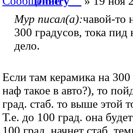
Dmitry__
» 19 ноя 
Myp писал(а):
чавой-то 
300 градусов, тока пид 
дело.
Если там керамика на 300 
наф такое в авто?), то пой
град. стаб. то выше этой 
Т.е. до 100 град. она буде
100 град. начнет стаб. т