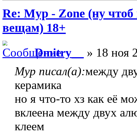
Re: Myp - Zone (ну что
вещам) 18+
Dmitry__
» 18 ноя 
Myp писал(а):
между дв
керамика
но я что-то хз как её м
вклеена между двух ал
клеем