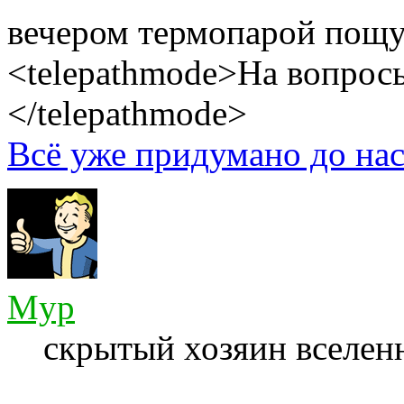
вечером термопарой пощ
<telepathmode>На вопросы
</telepathmode>
Всё уже придумано до нас
Myp
скрытый хозяин вселенн