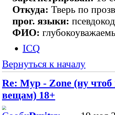
Откуда:
Тверь по проз
прог. языки:
псевдокод 
ФИО:
глубокоуважаем
ICQ
Вернуться к началу
Re: Myp - Zone (ну что
вещам) 18+