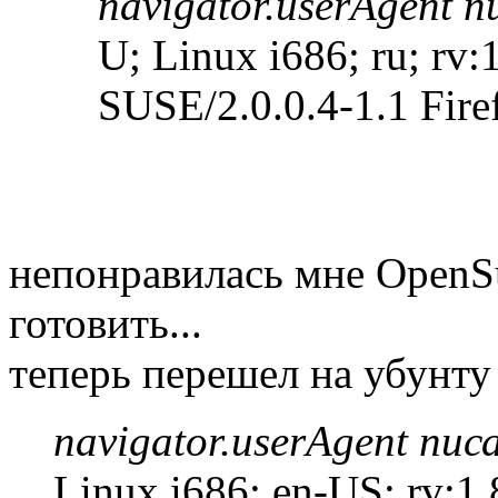
navigator.userAgent п
U; Linux i686; ru; rv
SUSE/2.0.0.4-1.1 Fire
непонравилась мне OpenS
готовить...
теперь перешел на убунту
navigator.userAgent писа
Linux i686; en-US; rv:1