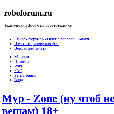
roboforum.ru
Технический форум по робототехнике.
Список форумов
‹
Общие вопросы
‹
Блоги
Изменить размер шрифта
Версия для печати
Магазин
Правила
Wiki
FAQ
Регистрация
Вход
Myp - Zone (ну чтоб 
вещам) 18+