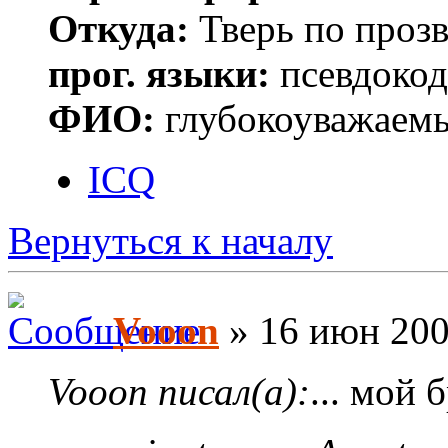
Откуда:
Тверь по проз
прог. языки:
псевдокод 
ФИО:
глубокоуважаем
ICQ
Вернуться к началу
Vooon
» 16 июн 200
Vooon писал(а):
... мой 