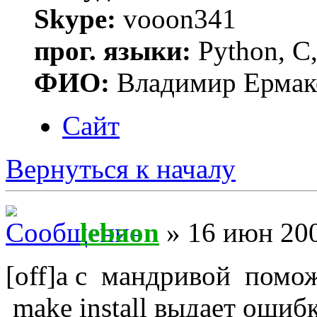
Skype:
vooon341
прог. языки:
Python, C,
ФИО:
Владимир Ермак
Сайт
Вернуться к началу
lebaon
» 16 июн 200
[off]а с мандривой помож
make install выдает ошибк