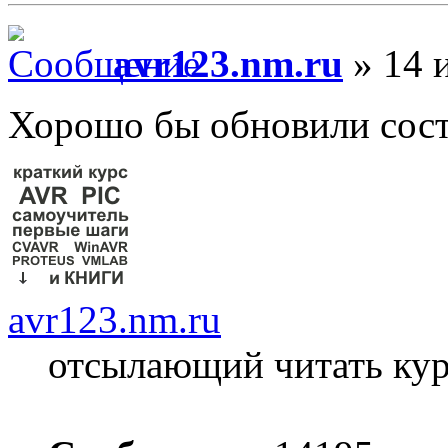
avr123.nm.ru
» 14 
Хорошо бы обновили сост
avr123.nm.ru
отсылающий читать ку