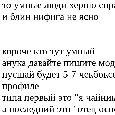
то умные люди херню спр
и блин нифига не ясно
короче кто тут умный
анука давайте пишите мод
пусщай будет 5-7 чекбокс
профиле
типа первый это "я чайни
а последний это "отец осн