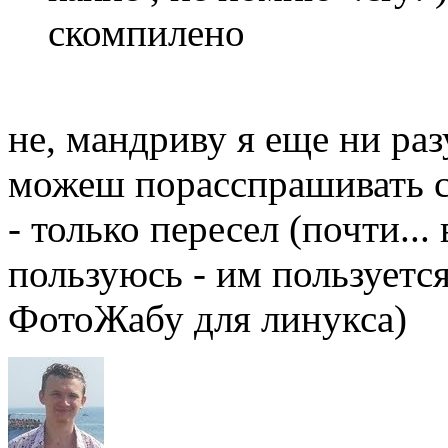
скомпилено
не, мандриву я еще ни раз
можеш порасспрашивать се
- только пересел (почти...
пользуюсь - им пользуется 
ФотоЖабу для линукса)