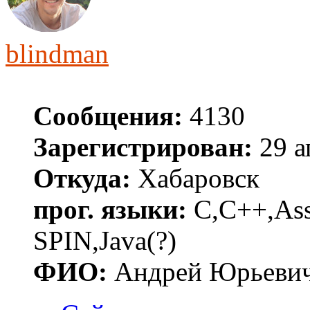
blindman
Сообщения:
4130
Зарегистрирован:
29 а
Откуда:
Хабаровск
прог. языки:
C,C++,Asse
SPIN,Java(?)
ФИО:
Андрей Юрьеви