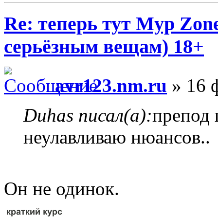
Re: теперь тут Myp Zon
серьёзным вещам) 18+
avr123.nm.ru
» 16 
Duhas писал(а):
препод 
неулавливаю нюансов..
Он не одинок.