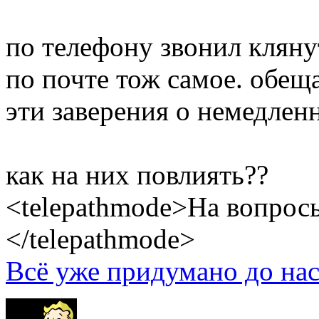
по телефону звонил клянут
по почте тож самое. обе
эти заверения о немедлен
как на них повлиять??
<telepathmode>На вопросы
</telepathmode>
Всё уже придумано до нас