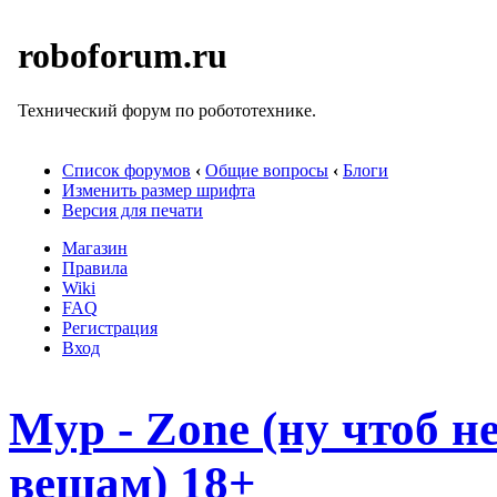
roboforum.ru
Технический форум по робототехнике.
Список форумов
‹
Общие вопросы
‹
Блоги
Изменить размер шрифта
Версия для печати
Магазин
Правила
Wiki
FAQ
Регистрация
Вход
Myp - Zone (ну чтоб 
вещам) 18+