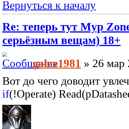
Вернуться к началу
Re: теперь тут Myp Zon
серьёзным вещам) 18+
galex1981
» 26 мар 
Вот до чего доводит увл
if
(!Operate) Read(pDatashee