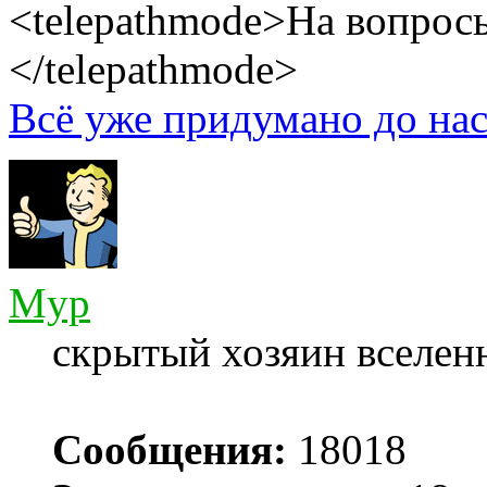
<telepathmode>На вопросы
</telepathmode>
Всё уже придумано до нас
Myp
скрытый хозяин вселенн
Сообщения:
18018