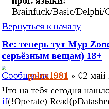
прог. языки:
Brainfuck/Basic/Delphi/
Вернуться к началу
Re: теперь тут Myp Zon
серьёзным вещам) 18+
galex1981
» 02 май 
Что на тебя сегодня нашл
if
(!Operate) Read(pDatashee