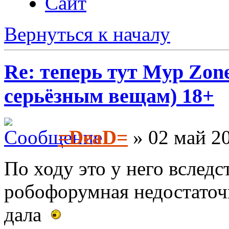
Сайт
Вернуться к началу
Re: теперь тут Myp Zon
серьёзным вещам) 18+
=DeaD=
» 02 май 20
По ходу это у него вслед
робофорумная недостаточн
дала