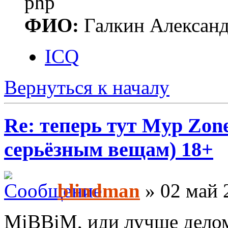
php
ФИО:
Галкин Алексан
ICQ
Вернуться к началу
Re: теперь тут Myp Zon
серьёзным вещам) 18+
blindman
» 02 май 
MiBBiM, иди лучше делом