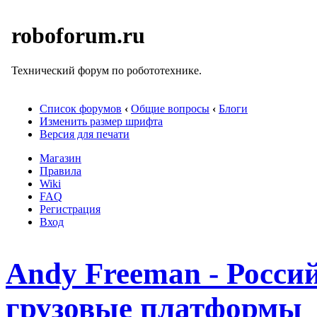
roboforum.ru
Технический форум по робототехнике.
Список форумов
‹
Общие вопросы
‹
Блоги
Изменить размер шрифта
Версия для печати
Магазин
Правила
Wiki
FAQ
Регистрация
Вход
Andy Freeman - Росси
грузовые платформы