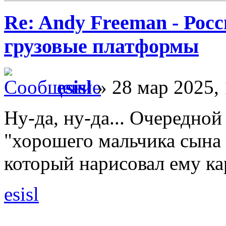
Re: Andy Freeman - Рос
грузовые платформы
esisl
» 28 мар 2025, 
Ну-да, ну-да... Очередно
"хорошего мальчика сына
который нарисовал ему кар
esisl