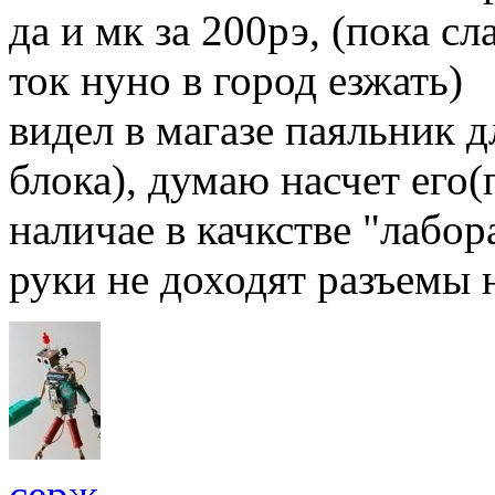
да и мк за 200рэ, (пока сл
ток нуно в город езжать)
видел в магазе паяльник д
блока), думаю насчет его(
наличае в качкстве "лабор
руки не доходят разъемы н
серж