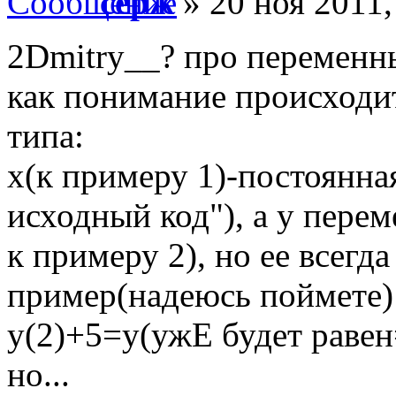
серж
» 20 ноя 2011,
2Dmitry__? про переменны
как понимание происходи
типа:
х(к примеру 1)-постоянная
исходный код"), а y пере
к примеру 2), но ее всегд
пример(надеюсь поймете)
y(2)+5=y(ужЕ будет равен
но...