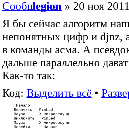
legion
» 20 ноя 2011
Я бы сейчас алгоритм нап
непонятных цифр и djnz, 
в команды асма. А псевдо
дальше параллельно дават
Как-то так:
Код:
Выделить всё
•
Разве
:Начало
Включить   PinLed
Пауза      Х микросекунд
Выключить   PinLed
Пауза      Х микросекунд
Перейти      Начало