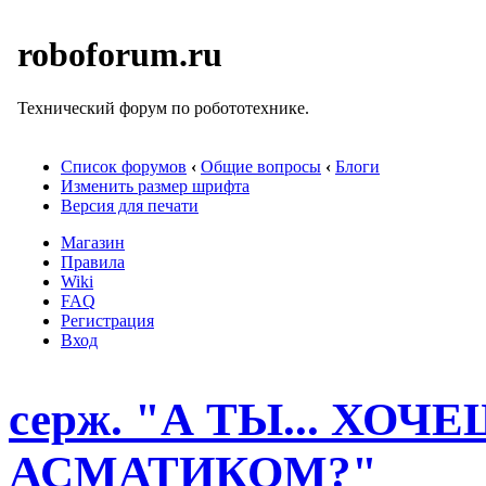
roboforum.ru
Технический форум по робототехнике.
Список форумов
‹
Общие вопросы
‹
Блоги
Изменить размер шрифта
Версия для печати
Магазин
Правила
Wiki
FAQ
Регистрация
Вход
серж. "А ТЫ... ХОЧ
АСМАТИКОМ?"