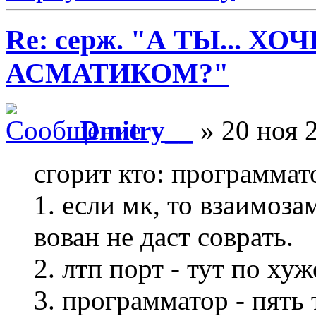
Re: серж. "А ТЫ... Х
АСМАТИКОМ?"
Dmitry__
» 20 ноя 2
сгорит кто: программат
1. если мк, то взаимоза
вован не даст соврать.
2. лтп порт - тут по хуж
3. программатор - пять 