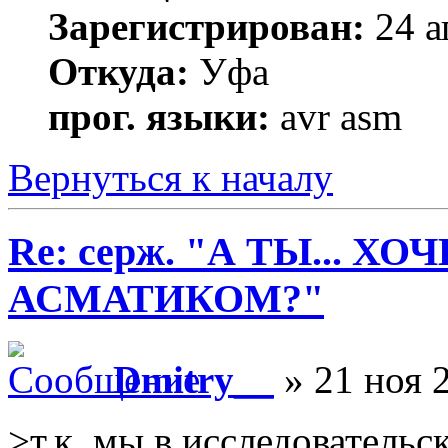
Зарегистрирован:
24 а
Откуда:
Уфа
прог. языки:
avr asm
Вернуться к началу
Re: серж. "А ТЫ... Х
АСМАТИКОМ?"
Dmitry__
» 21 ноя 2
>т.к. мы в исследователь