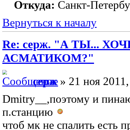
Откуда:
Санкт-Петербу
Вернуться к началу
Re: серж. "А ТЫ... Х
АСМАТИКОМ?"
серж
» 21 ноя 2011,
Dmitry__,поэтому и пин
п.станцию
чтоб мк не спалить есть п