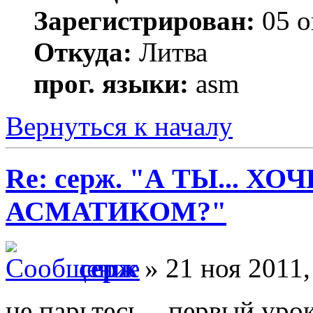
Зарегистрирован:
05 о
Откуда:
Литва
прог. языки:
asm
Вернуться к началу
Re: серж. "А ТЫ... Х
АСМАТИКОМ?"
серж
» 21 ноя 2011,
не парьтесь... первый уро