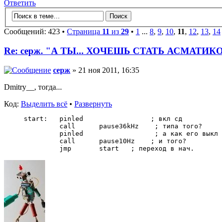
Ответить
Сообщений: 423 •
Страница
11
из
29
•
1
...
8
,
9
,
10
,
11
,
12
,
13
,
14
Re: серж. "А ТЫ... ХОЧЕШЬ СТАТЬ АСМАТИК
серж
» 21 ноя 2011, 16:35
Dmitry__, тогда...
Код:
Выделить всё
•
Развернуть
start:   pinled                 ; вкл сд
         call      pause36kHz    ; типа того?
         pinled                  ; а как его выкл 
         call      pause10Hz    ; и того?
         jmp       start   ; переход в нач. 