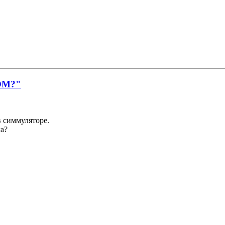
ОМ?"
в симмуляторе.
ма?