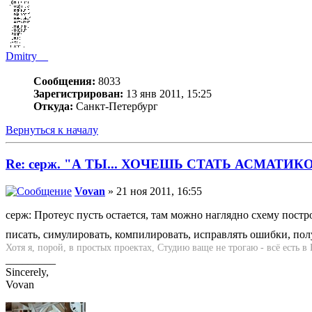
Dmitry__
Сообщения:
8033
Зарегистрирован:
13 янв 2011, 15:25
Откуда:
Санкт-Петербург
Вернуться к началу
Re: серж. "А ТЫ... ХОЧЕШЬ СТАТЬ АСМАТИК
Vovan
» 21 ноя 2011, 16:55
серж: Протеус пусть остается, там можно наглядно схему построи
писать, симулировать, компилировать, исправлять ошибки, полу
Хотя я, порой, в простых проектах, Студию ваще не трогаю - всё есть в
_________
Sincerely,
Vovan