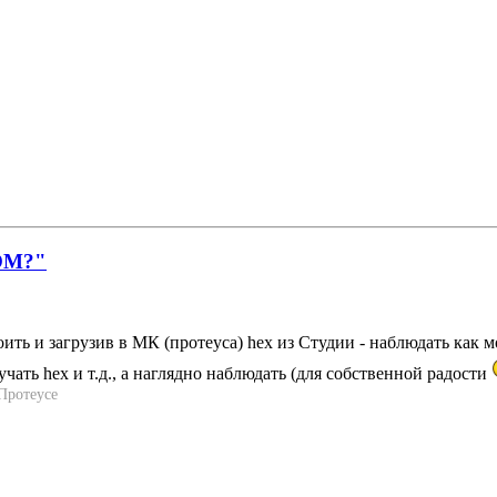
ОМ?"
ть и загрузив в МК (протеуса) hex из Студии - наблюдать как мор
чать hex и т.д., а наглядно наблюдать (для собственной радости
 Протеусе