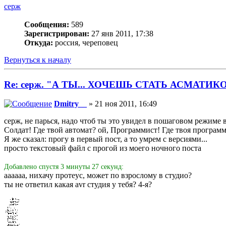
серж
Сообщения:
589
Зарегистрирован:
27 янв 2011, 17:38
Откуда:
россия, череповец
Вернуться к началу
Re: серж. "А ТЫ... ХОЧЕШЬ СТАТЬ АСМАТИК
Dmitry__
» 21 ноя 2011, 16:49
серж, не парься, надо чтоб ты это увидел в пошаговом режиме 
Солдат! Где твой автомат? ой, Программист! Где твоя програм
Я же сказал: прогу в первый пост, а то умрем с версиями...
просто текстовый файл с прогой из моего ночного поста
Добавлено спустя 3 минуты 27 секунд:
аааааа, нихачу протеус, может по взрослому в студио?
ты не ответил какая avr студия у тебя? 4-я?