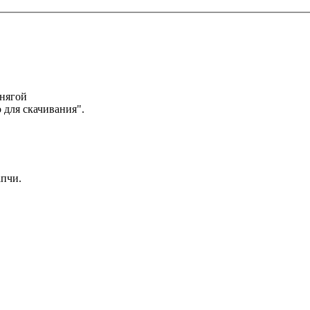
нягой
 для скачивания".
апчи.