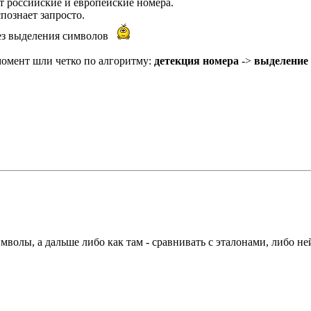
т российские и европейские номера.
познает запросто.
 без выделения символов
момент шли четко по алгоритму:
детекция номера
->
выделение
мволы, а дальше либо как там - сравнивать с эталонами, либо не