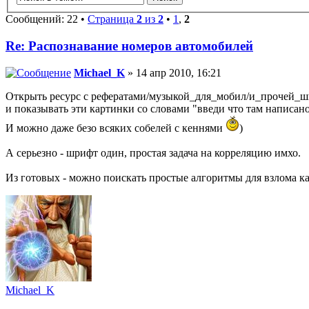
Сообщений: 22 •
Страница
2
из
2
•
1
,
2
Re: Распознавание номеров автомобилей
Michael_K
» 14 апр 2010, 16:21
Открыть ресурс с рефератами/музыкой_для_мобил/и_прочей_ш
и показывать эти картинки со словами "введи что там написано
И можно даже безо всяких собелей с кеннями
)
А серьезно - шрифт один, простая задача на корреляцию имхо.
Из готовых - можно поискать простые алгоритмы для взлома к
Michael_K