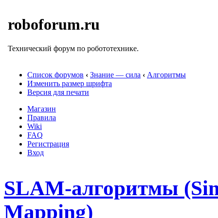
roboforum.ru
Технический форум по робототехнике.
Список форумов
‹
Знание — сила
‹
Алгоритмы
Изменить размер шрифта
Версия для печати
Магазин
Правила
Wiki
FAQ
Регистрация
Вход
SLAM-алгоритмы (Simu
Mapping)