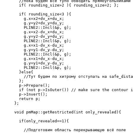
  //пока будем всё тупо обводить прямоугольниками
  if( rounding_size>2 ){ rounding_size=2; };
  if( rounding_size<3 ){
    g.x=x2+dv_x+du_x;
    g.y=y2+dv_y+du_y;
    PLINE2::Incl(&p, g);
    g.x=x2-dv_x+du_x;
    g.y=y2-dv_y+du_y;
    PLINE2::Incl(&p, g);
    g.x=x1-dv_x-du_x;
    g.y=y1-dv_y-du_y;
    PLINE2::Incl(&p, g);
    g.x=x1+dv_x-du_x;
    g.y=y1+dv_y-du_y;
    PLINE2::Incl(&p, g);
  }else{
    //Тут будем по хитрому отступать на safe_dista
  };
  p->Prepare();
  if (not p->IsOuter()) // make sure the contour i
  p->Invert();
  return p;
};
void pmMap::getRestricted(int only_revealed){
  if(only_revealed==1){
    //Подготовим область перекрывающую всё поле