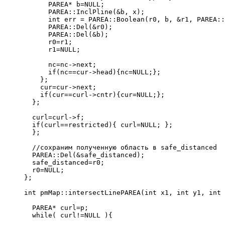
      PAREA* b=NULL;
      PAREA::InclPline(&b, x);
      int err = PAREA::Boolean(r0, b, &r1, PAREA::
      PAREA::Del(&r0);
      PAREA::Del(&b);
      r0=r1;
      r1=NULL;
      nc=nc->next;
      if(nc==cur->head){nc=NULL;};
    };
    cur=cur->next;
    if(cur==curl->cntr){cur=NULL;};
  };
  curl=curl->f;
  if(curl==restricted){ curl=NULL; };
  };
  //сохраним полученную область в safe_distanced
  PAREA::Del(&safe_distanced);
  safe_distanced=r0;
  r0=NULL;
};
int pmMap::intersectLinePAREA(int x1, int y1, int 
  PAREA* curl=p;
  while( curl!=NULL ){