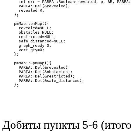
  int err = PAREA::Boolean(revealed, p, &R, PAREA:
  PAREA::Del(&revealed);
  revealed=R;
};
pmMap::pmMap(){
  revealed=NULL;
  obstacles=NULL;
  restricted=NULL;
  safe_distanced=NULL;
  graph_ready=0;
  vert_qty=0;
};
pmMap::~pmMap(){
  PAREA::Del(&revealed);
  PAREA::Del(&obstacles);
  PAREA::Del(&restricted);
  PAREA::Del(&safe_distanced);
};
Добиты пункты 5-6 (итого