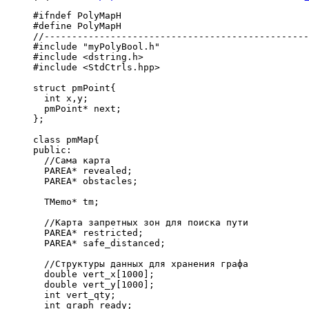
#ifndef PolyMapH
#define PolyMapH
//------------------------------------------------
#include "myPolyBool.h"
#include <dstring.h>
#include <StdCtrls.hpp>
struct pmPoint{
  int x,y;
  pmPoint* next;
};
class pmMap{
public:
  //Сама карта
  PAREA* revealed;
  PAREA* obstacles;
  TMemo* tm;
  //Карта запретных зон для поиска пути
  PAREA* restricted;
  PAREA* safe_distanced;
  //Структуры данных для хранения графа
  double vert_x[1000];
  double vert_y[1000];
  int vert_qty;
  int graph_ready;