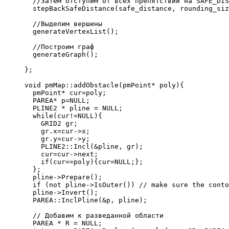
  //Затем отступим от всех препятствий на SAFE_DIS
  stepBackSafeDistance(safe_distance, rounding_siz
  //Выделим вершины
  generateVertexList();
  //Построим граф
  generateGraph();
};
void pmMap::addObstacle(pmPoint* poly){
  pmPoint* cur=poly;
  PAREA* p=NULL;
  PLINE2 * pline = NULL;
  while(cur!=NULL){
    GRID2 gr;
    gr.x=cur->x;
    gr.y=cur->y;
    PLINE2::Incl(&pline, gr);
    cur=cur->next;
    if(cur==poly){cur=NULL;};
  };
  pline->Prepare();
  if (not pline->IsOuter()) // make sure the conto
  pline->Invert();
  PAREA::InclPline(&p, pline);
  // Добавим к разведанной области
  PAREA * R = NULL;