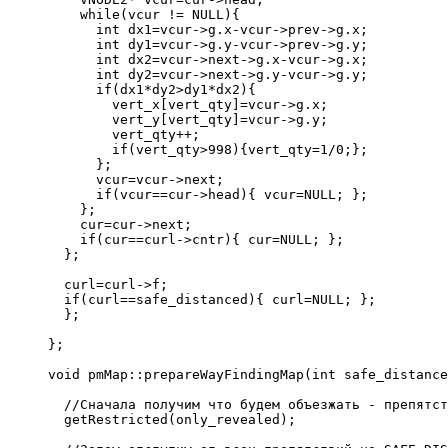
    while(vcur != NULL){
      int dx1=vcur->g.x-vcur->prev->g.x;
      int dy1=vcur->g.y-vcur->prev->g.y;
      int dx2=vcur->next->g.x-vcur->g.x;
      int dy2=vcur->next->g.y-vcur->g.y;
      if(dx1*dy2>dy1*dx2){
        vert_x[vert_qty]=vcur->g.x;
        vert_y[vert_qty]=vcur->g.y;
        vert_qty++;
        if(vert_qty>998){vert_qty=1/0;};
      };
      vcur=vcur->next;
      if(vcur==cur->head){ vcur=NULL; };
    };
    cur=cur->next;
    if(cur==curl->cntr){ cur=NULL; };
  };
  curl=curl->f;
  if(curl==safe_distanced){ curl=NULL; };
  };
};
void pmMap::prepareWayFindingMap(int safe_distance
  //Сначала получим что будем объезжать - препятст
  getRestricted(only_revealed);