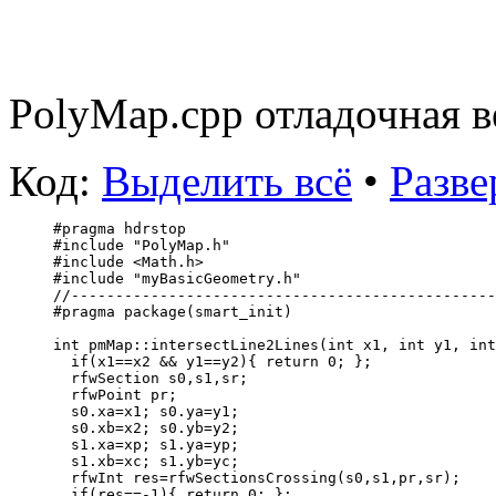
PolyMap.cpp отладочная в
Код:
Выделить всё
•
Разве
#pragma hdrstop
#include "PolyMap.h"
#include <Math.h>
#include "myBasicGeometry.h"
//------------------------------------------------
#pragma package(smart_init)
int pmMap::intersectLine2Lines(int x1, int y1, int
  if(x1==x2 && y1==y2){ return 0; };
  rfwSection s0,s1,sr;
  rfwPoint pr;
  s0.xa=x1; s0.ya=y1;
  s0.xb=x2; s0.yb=y2;
  s1.xa=xp; s1.ya=yp;
  s1.xb=xc; s1.yb=yc;
  rfwInt res=rfwSectionsCrossing(s0,s1,pr,sr);
  if(res==-1){ return 0; };