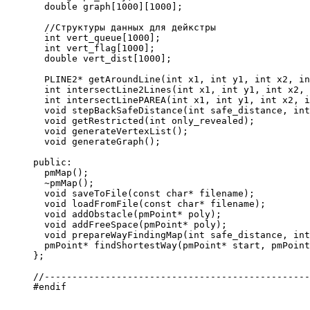
  double graph[1000][1000];
  //Структуры данных для дейкстры
  int vert_queue[1000];
  int vert_flag[1000];
  double vert_dist[1000];
  PLINE2* getAroundLine(int x1, int y1, int x2, in
  int intersectLine2Lines(int x1, int y1, int x2, 
  int intersectLinePAREA(int x1, int y1, int x2, i
  void stepBackSafeDistance(int safe_distance, int
  void getRestricted(int only_revealed);
  void generateVertexList();
  void generateGraph();
public:
  pmMap();
  ~pmMap();
  void saveToFile(const char* filename);
  void loadFromFile(const char* filename);
  void addObstacle(pmPoint* poly);
  void addFreeSpace(pmPoint* poly);
  void prepareWayFindingMap(int safe_distance, int
  pmPoint* findShortestWay(pmPoint* start, pmPoint
};
//------------------------------------------------
#endif