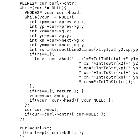
  PLINE2* cur=curl->cntr;
  while(cur != NULL){
    VNODE2* vcur=cur->head;
    while(vcur != NULL){
      int xp=vcur->prev->g.x;
      int yp=vcur->prev->g.y;
      int xc=vcur->g.x;
      int yc=vcur->g.y;
      int xn=vcur->next->g.x;
      int yn=vcur->next->g.y;
      int rs=intersectLine2Lines(x1,y1,x2,y2,xp,yp
      if(rs==1){
        tm->Lines->Add(" - x1="+IntToStr(x1)+" y1=
                          " x2="+IntToStr(x2)+" y2
                          " xp="+IntToStr(xp)+" yp
                          " xc="+IntToStr(xc)+" yc
                          " xn="+IntToStr(xn)+" yn
                          " res="+IntToStr(rs));
      };
      if(rs==1){ return 1; };
      vcur=vcur->next;
      if(vcur==cur->head){ vcur=NULL; };
    };
    cur=cur->next;
    if(cur==curl->cntr){ cur=NULL; };
  };
  curl=curl->f;
  if(curl==p){ curl=NULL; };
  };