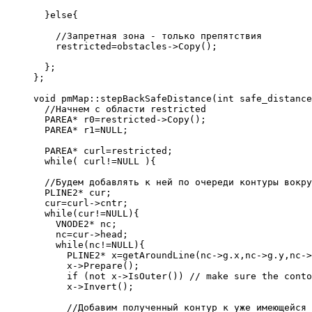
  }else{
    //Запретная зона - только препятствия
    restricted=obstacles->Copy();
  };
};
void pmMap::stepBackSafeDistance(int safe_distance
  //Начнем с области restricted
  PAREA* r0=restricted->Copy();
  PAREA* r1=NULL;
  PAREA* curl=restricted;
  while( curl!=NULL ){
  //Будем добавлять к ней по очереди контуры вокру
  PLINE2* cur;
  cur=curl->cntr;
  while(cur!=NULL){
    VNODE2* nc;
    nc=cur->head;
    while(nc!=NULL){
      PLINE2* x=getAroundLine(nc->g.x,nc->g.y,nc->
      x->Prepare();
      if (not x->IsOuter()) // make sure the conto
      x->Invert();
      //Добавим полученный контур к уже имеющейся 