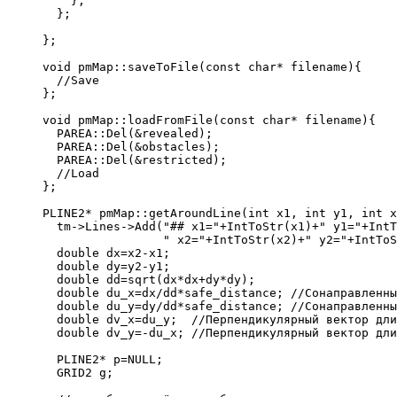
    };
  };
};
void pmMap::saveToFile(const char* filename){
  //Save
};
void pmMap::loadFromFile(const char* filename){
  PAREA::Del(&revealed);
  PAREA::Del(&obstacles);
  PAREA::Del(&restricted);
  //Load
};
PLINE2* pmMap::getAroundLine(int x1, int y1, int x
  tm->Lines->Add("## x1="+IntToStr(x1)+" y1="+IntT
                 " x2="+IntToStr(x2)+" y2="+IntToS
  double dx=x2-x1;
  double dy=y2-y1;
  double dd=sqrt(dx*dx+dy*dy);
  double du_x=dx/dd*safe_distance; //Сонаправленны
  double du_y=dy/dd*safe_distance; //Сонаправленны
  double dv_x=du_y;  //Перпендикулярный вектор дли
  double dv_y=-du_x; //Перпендикулярный вектор дли
  PLINE2* p=NULL;
  GRID2 g;