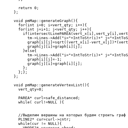
  return 0;
};
void pmMap::generateGraph(){
  for(int i=0; i<vert_qty; i++){
  for(int j=i+1; j<vert_qty; j++){
    if(intersectLinePAREA(vert_x[i],vert_y[i],vert
      tm->Lines->Add("i="+IntToStr(i)+" j="+IntToS
      graph[i][j]=sqrt((vert_x[i]-vert_x[j])*(vert
      graph[j][i]=graph[i][j];
    }else{
      tm->Lines->Add("i="+IntToStr(i)+" j="+IntToS
      graph[i][j]=-1;
      graph[j][i]=graph[i][j];
    };
  };};
};
void pmMap::generateVertexList(){
  vert_qty=0;
  PAREA* curl=safe_distanced;
  while( curl!=NULL ){
  //Выделим вершины на которых будем строить граф
  PLINE2* cur=curl->cntr;
  while(cur != NULL){
    VNODE2* vcur=cur->head;