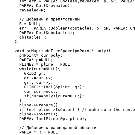
  int err = PAREA::Boolean(revealed, p, &R, PAREA:
  PAREA::Del(&revealed);
  revealed=R;
  // Добавим к препятствиям
  R = NULL;
  err = PAREA::Boolean(obstacles, p, &R, PAREA::UN
  PAREA::Del(&obstacles);
  obstacles=R;
};
void pmMap::addFreeSpace(pmPoint* poly){
  pmPoint* cur=poly;
  PAREA* p=NULL;
  PLINE2 * pline = NULL;
  while(cur!=NULL){
    GRID2 gr;
    gr.x=cur->x;
    gr.y=cur->y;
    PLINE2::Incl(&pline, gr);
    cur=cur->next;
    if(cur==poly){cur=NULL;};
  };
  pline->Prepare();
  if (not pline->IsOuter()) // make sure the conto
  pline->Invert();
  PAREA::InclPline(&p, pline);
  // Добавим к разведанной области
  PAREA * R = NULL;