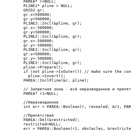
    PAREA* r=NULL;
    PLINE2* pline = NULL;
    GRID2 gr;
    gr.x=500000;
    gr.y=500000;
    PLINE2::Incl(&pline, gr);
    gr.x=-500000;
    gr.y=500000;
    PLINE2::Incl(&pline, gr);
    gr.x=-500000;
    gr.y=-500000;
    PLINE2::Incl(&pline, gr);
    gr.x=500000;
    gr.y=-500000;
    PLINE2::Incl(&pline, gr);
    pline->Prepare();
    if (not pline->IsOuter()) // make sure the con
      pline->Invert();
    PAREA::InclPline(&r, pline);
    // Запретная зона - всё неразведанное и препят
    PAREA* r1=NULL;
    //Неразведанное
    int err = PAREA::Boolean(r, revealed, &r1, PAR
    //Препятствия
    PAREA::Del(&restricted);
    restricted=NULL;
    err = PAREA::Boolean(r1, obstacles, &restricte