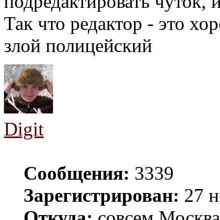
подредактировать чуток, 
Так что редактор - это хо
злой полицейский
Digit
Сообщения:
3339
Зарегистрирован:
27 н
Откуда:
совсем Москва