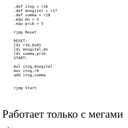
.def itog = r16
.def mnogitel = r17
.def summa = r18
.equ mn = 3
.equ prib = 5
rjmp Reset
RESET:
ldi r16,0x01
ldi mnogitel,mn
ldi summa,prib
START:
mul itog,mnogitel
mov itog,r0 
add itog,summa
rjmp Start
Работает только с мегами