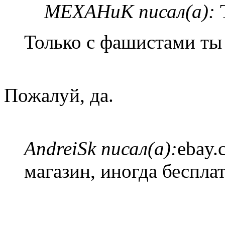
MEXAHuK писал(а):
Только с фашистами ты 
Пожалуй, да.
AndreiSk писал(а):
ebay.
магазин, иногда беспла