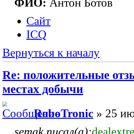
ФИО:
Антон Ботов
Сайт
ICQ
Вернуться к началу
Re: положительные отз
местах добычи
RoboTronic
» 25 ию
semak писал(а):
dealext