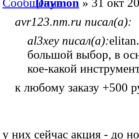
Daymon
» 31 окт 20
avr123.nm.ru писал(а):
al3xey писал(а):
elita
большой выбор, в ос
кое-какой инструмен
к любому заказу +500 р
у них сейчас акция - до н