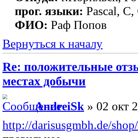
прог. языки:
Pascal, C,
ФИО:
Раф Попов
Вернуться к началу
Re: положительные отз
местах добычи
AndreiSk
» 02 окт 2
http://darisusgmbh.de/sho