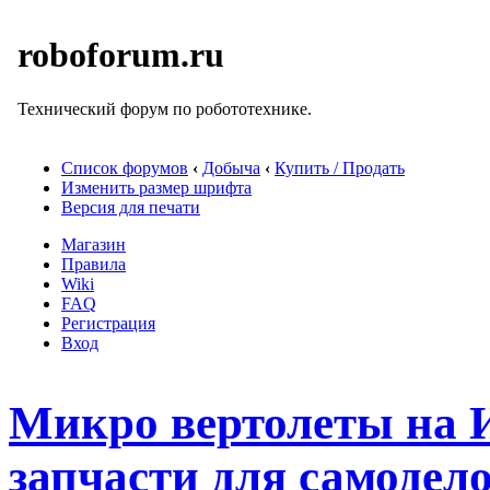
roboforum.ru
Технический форум по робототехнике.
Список форумов
‹
Добыча
‹
Купить / Продать
Изменить размер шрифта
Версия для печати
Магазин
Правила
Wiki
FAQ
Регистрация
Вход
Микро вертолеты на 
запчасти для самодело