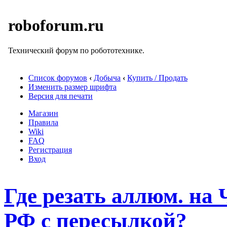
roboforum.ru
Технический форум по робототехнике.
Список форумов
‹
Добыча
‹
Купить / Продать
Изменить размер шрифта
Версия для печати
Магазин
Правила
Wiki
FAQ
Регистрация
Вход
Где резать аллюм. на
РФ с пересылкой?