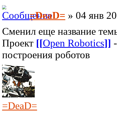
=DeaD=
» 04 янв 20
Сменил еще название тем
Проект
[[
Open Robotics
]]
-
построения роботов
=DeaD=