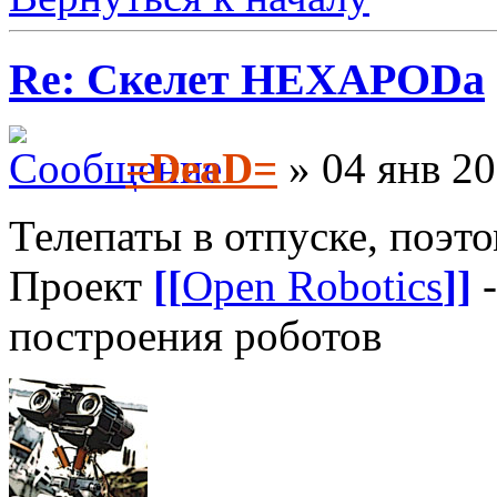
Re: Скелет HEXAPODа
=DeaD=
» 04 янв 20
Телепаты в отпуске, поэто
Проект
[[
Open Robotics
]]
-
построения роботов