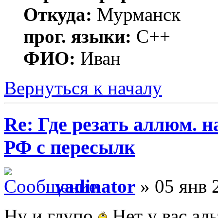
Откуда:
Мурманск
прог. языки:
C++
ФИО:
Иван
Вернуться к началу
Re: Где резать аллюм. 
РФ с пересылк
vadinator
» 05 янв 
Ну и глупо
Нет у вас аль