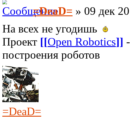
=DeaD=
» 09 дек 20
На всех не угодишь
Проект
[[
Open Robotics
]]
-
построения роботов
=DeaD=