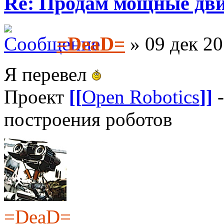
Re: Продам мощные дви
=DeaD=
» 09 дек 20
Я перевел
Проект
[[
Open Robotics
]]
-
построения роботов
=DeaD=