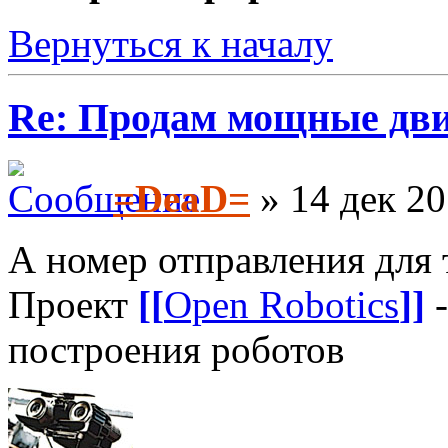
Вернуться к началу
Re: Продам мощные дви
=DeaD=
» 14 дек 20
А номер отправления для 
Проект
[[
Open Robotics
]]
-
построения роботов