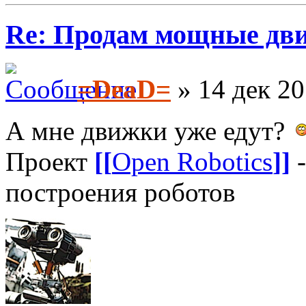
Re: Продам мощные дви
=DeaD=
» 14 дек 20
А мне движки уже едут?
Проект
[[
Open Robotics
]]
-
построения роботов