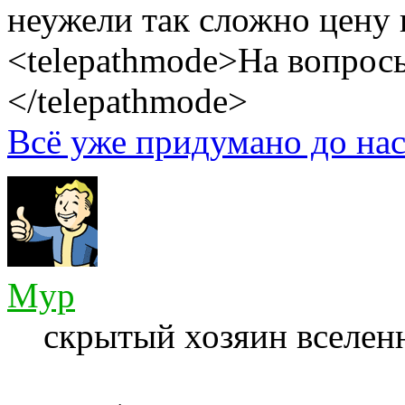
неужели так сложно цену 
<telepathmode>На вопросы
</telepathmode>
Всё уже придумано до нас
Myp
скрытый хозяин вселенн