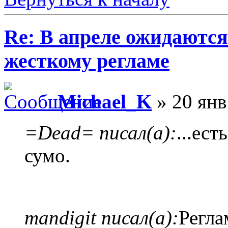
Re: В апреле ожидаютс
жесткому регламе
Michael_K
» 20 янв
=Dead= писал(а):
...ес
сумо.
mandigit писал(а):
Регла