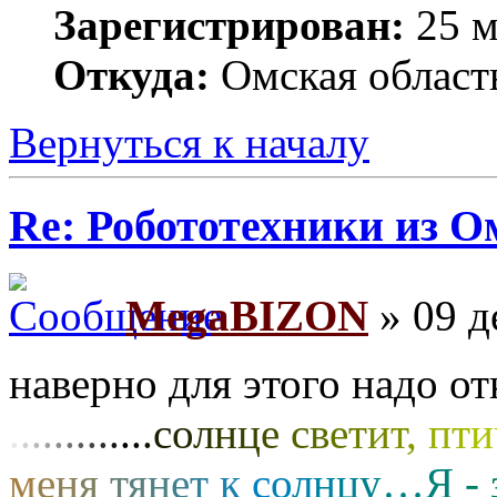
Зарегистрирован:
25 м
Откуда:
Омская област
Вернуться к началу
Re: Робототехники из О
MegaBIZON
» 09 д
наверно для этого надо о
.
.
.
.
.
.
.
.
.
.
.
.
.
с
о
л
н
ц
е
с
в
е
т
и
т
,
п
т
и
м
е
н
я
т
я
н
е
т
к
с
о
л
н
ц
у
…
Я
-