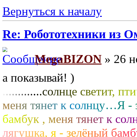
Вернуться к началу
Re: Робототехники из О
MegaBIZON
» 26 н
а показывай! )
.
.
.
.
.
.
.
.
.
.
.
.
.
с
о
л
н
ц
е
с
в
е
т
и
т
,
п
т
и
м
е
н
я
т
я
н
е
т
к
с
о
л
н
ц
у
…
Я
-
б
а
м
б
у
к
,
м
е
н
я
т
я
н
е
т
к
с
о
л
л
я
г
у
ш
к
а
,
я
-
з
е
л
ё
н
ы
й
б
а
м
б