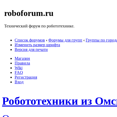
roboforum.ru
Технический форум по робототехнике.
Список форумов
‹
Форумы для групп
‹
Группы по город
Изменить размер шрифта
Версия для печати
Магазин
Правила
Wiki
FAQ
Регистрация
Вход
Робототехники из Омс