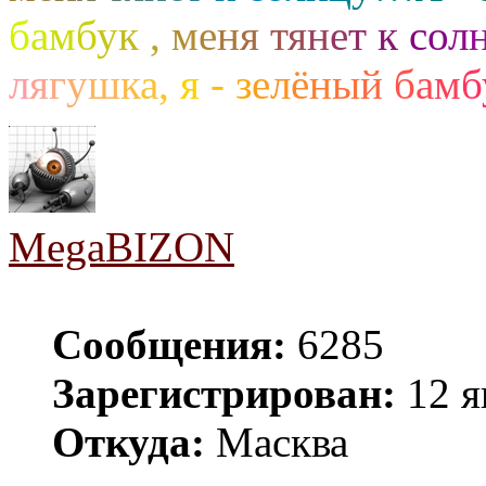
б
а
м
б
у
к
,
м
е
н
я
т
я
н
е
т
к
с
о
л
л
я
г
у
ш
к
а
,
я
-
з
е
л
ё
н
ы
й
б
а
м
б
MegaBIZON
Сообщения:
6285
Зарегистрирован:
12 я
Откуда:
Масква